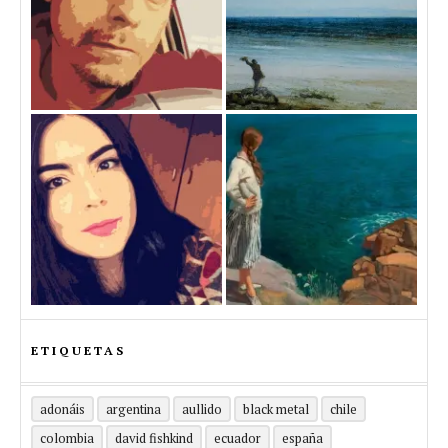
ETIQUETAS
adonáis
argentina
aullido
black metal
chile
colombia
david fishkind
ecuador
españa