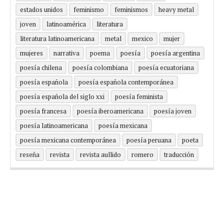
estados unidos
feminismo
feminismos
heavy metal
joven
latinoamérica
literatura
literatura latinoamericana
metal
mexico
mujer
mujeres
narrativa
poema
poesía
poesía argentina
poesía chilena
poesía colombiana
poesía ecuatoriana
poesía española
poesía española contemporánea
poesía española del siglo xxi
poesía feminista
poesía francesa
poesía iberoamericana
poesía joven
poesía latinoamericana
poesía mexicana
poesía mexicana contemporánea
poesía peruana
poeta
reseña
revista
revista aullido
romero
traducción