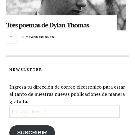
Tres poemas de Dylan Thomas
en
TRADUCCIONES
NEWSLETTER
Ingresa tu dirección de correo electrónico para estar
al tanto de nuestras nuevas publicaciones de manera
gratuita.
Dirección
de
email
SUSCRIBIR