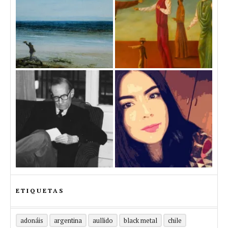
ETIQUETAS
adonáis
argentina
aullido
black metal
chile