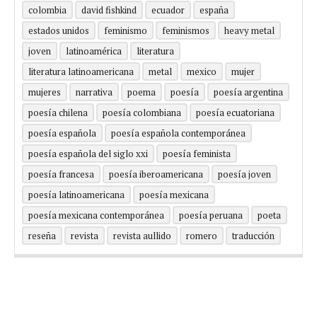
colombia
david fishkind
ecuador
españa
estados unidos
feminismo
feminismos
heavy metal
joven
latinoamérica
literatura
literatura latinoamericana
metal
mexico
mujer
mujeres
narrativa
poema
poesía
poesía argentina
poesía chilena
poesía colombiana
poesía ecuatoriana
poesía española
poesía española contemporánea
poesía española del siglo xxi
poesía feminista
poesía francesa
poesía iberoamericana
poesía joven
poesía latinoamericana
poesía mexicana
poesía mexicana contemporánea
poesía peruana
poeta
reseña
revista
revista aullido
romero
traducción