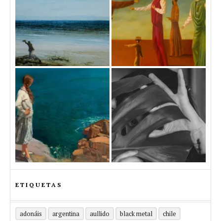
ETIQUETAS
adonáis
argentina
aullido
black metal
chile