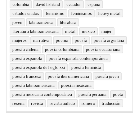
colombia
david fishkind
ecuador
españa
estados unidos
feminismo
feminismos
heavy metal
joven
latinoamérica
literatura
literatura latinoamericana
metal
mexico
mujer
mujeres
narrativa
poema
poesía
poesía argentina
poesía chilena
poesía colombiana
poesía ecuatoriana
poesía española
poesía española contemporánea
poesía española del siglo xxi
poesía feminista
poesía francesa
poesía iberoamericana
poesía joven
poesía latinoamericana
poesía mexicana
poesía mexicana contemporánea
poesía peruana
poeta
reseña
revista
revista aullido
romero
traducción