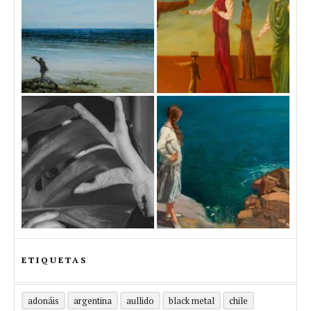
ETIQUETAS
adonáis
argentina
aullido
black metal
chile