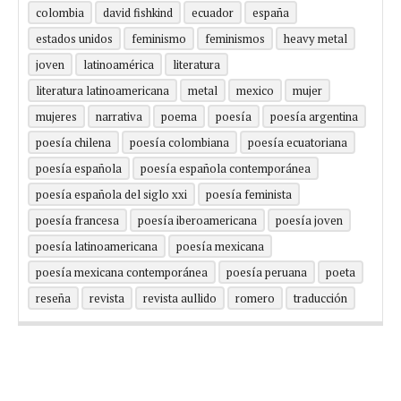
colombia
david fishkind
ecuador
españa
estados unidos
feminismo
feminismos
heavy metal
joven
latinoamérica
literatura
literatura latinoamericana
metal
mexico
mujer
mujeres
narrativa
poema
poesía
poesía argentina
poesía chilena
poesía colombiana
poesía ecuatoriana
poesía española
poesía española contemporánea
poesía española del siglo xxi
poesía feminista
poesía francesa
poesía iberoamericana
poesía joven
poesía latinoamericana
poesía mexicana
poesía mexicana contemporánea
poesía peruana
poeta
reseña
revista
revista aullido
romero
traducción