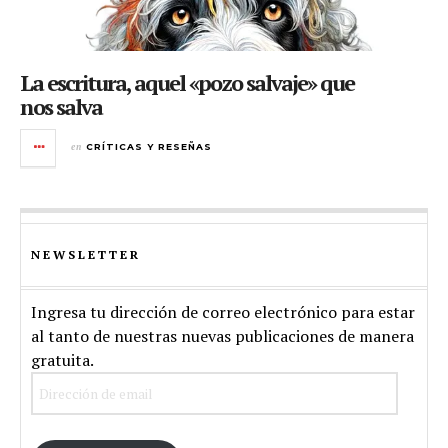
La escritura, aquel «pozo salvaje» que
nos salva
en
CRÍTICAS Y RESEÑAS
NEWSLETTER
Ingresa tu dirección de correo electrónico para estar
al tanto de nuestras nuevas publicaciones de manera
gratuita.
Dirección
de
email