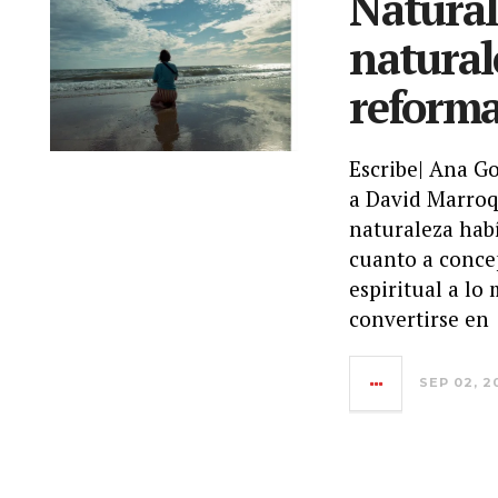
Naturale
natural
reforma
Escribe| Ana G
a David Marroqu
naturaleza hab
cuanto a concep
espiritual a lo
convertirse en
SEP 02, 2