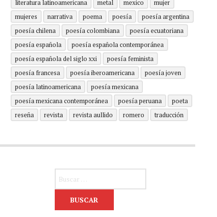
literatura latinoamericana
metal
mexico
mujer
mujeres
narrativa
poema
poesía
poesía argentina
poesía chilena
poesía colombiana
poesía ecuatoriana
poesía española
poesía española contemporánea
poesía española del siglo xxi
poesía feminista
poesía francesa
poesía iberoamericana
poesía joven
poesía latinoamericana
poesía mexicana
poesía mexicana contemporánea
poesía peruana
poeta
reseña
revista
revista aullido
romero
traducción
Buscar: