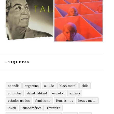
ETIQUETAS
adonáis
argentina
aullido
black metal
chile
colombia
david fishkind
ecuador
españa
estados unidos
feminismo
feminismos
heavy metal
joven
latinoamérica
literatura