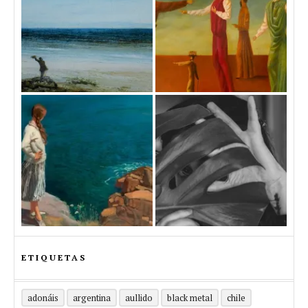
ETIQUETAS
adonáis
argentina
aullido
black metal
chile