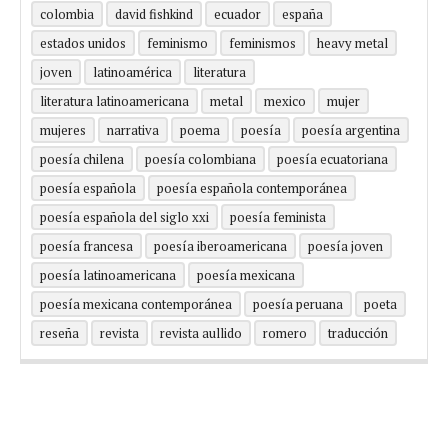
colombia
david fishkind
ecuador
españa
estados unidos
feminismo
feminismos
heavy metal
joven
latinoamérica
literatura
literatura latinoamericana
metal
mexico
mujer
mujeres
narrativa
poema
poesía
poesía argentina
poesía chilena
poesía colombiana
poesía ecuatoriana
poesía española
poesía española contemporánea
poesía española del siglo xxi
poesía feminista
poesía francesa
poesía iberoamericana
poesía joven
poesía latinoamericana
poesía mexicana
poesía mexicana contemporánea
poesía peruana
poeta
reseña
revista
revista aullido
romero
traducción