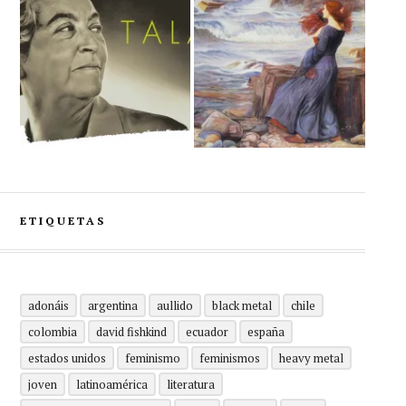
ETIQUETAS
adonáis
argentina
aullido
black metal
chile
colombia
david fishkind
ecuador
españa
estados unidos
feminismo
feminismos
heavy metal
joven
latinoamérica
literatura