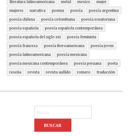
literatura latinoamericana
metal
mexico
mujer
mujeres
narrativa
poema
poesía
poesía argentina
poesía chilena
poesía colombiana
poesía ecuatoriana
poesía española
poesía española contemporánea
poesía española del siglo xxi
poesía feminista
poesía francesa
poesía iberoamericana
poesía joven
poesía latinoamericana
poesía mexicana
poesía mexicana contemporánea
poesía peruana
poeta
reseña
revista
revista aullido
romero
traducción
Buscar: