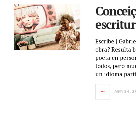
Conceiçã
escritu
Escribe | Gabr
obra? Resulta b
poeta en person
todos, pero muc
un idioma parti
ABR 24, 2