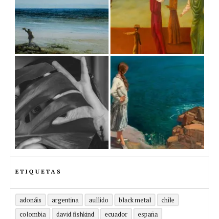
ETIQUETAS
adonáis
argentina
aullido
black metal
chile
colombia
david fishkind
ecuador
españa