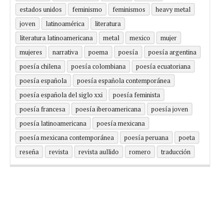
estados unidos
feminismo
feminismos
heavy metal
joven
latinoamérica
literatura
literatura latinoamericana
metal
mexico
mujer
mujeres
narrativa
poema
poesía
poesía argentina
poesía chilena
poesía colombiana
poesía ecuatoriana
poesía española
poesía española contemporánea
poesía española del siglo xxi
poesía feminista
poesía francesa
poesía iberoamericana
poesía joven
poesía latinoamericana
poesía mexicana
poesía mexicana contemporánea
poesía peruana
poeta
reseña
revista
revista aullido
romero
traducción