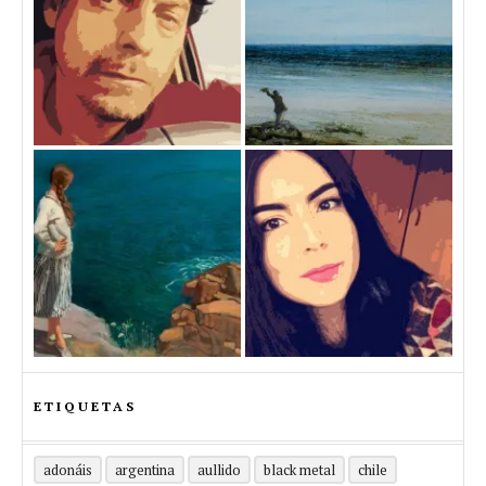
ETIQUETAS
adonáis
argentina
aullido
black metal
chile