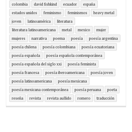
colombia
david fishkind
ecuador
españa
estados unidos
feminismo
feminismos
heavy metal
joven
latinoamérica
literatura
literatura latinoamericana
metal
mexico
mujer
mujeres
narrativa
poema
poesía
poesía argentina
poesía chilena
poesía colombiana
poesía ecuatoriana
poesía española
poesía española contemporánea
poesía española del siglo xxi
poesía feminista
poesía francesa
poesía iberoamericana
poesía joven
poesía latinoamericana
poesía mexicana
poesía mexicana contemporánea
poesía peruana
poeta
reseña
revista
revista aullido
romero
traducción