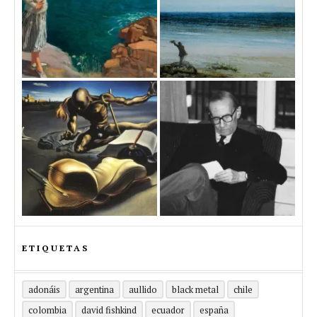
ETIQUETAS
adonáis
argentina
aullido
black metal
chile
colombia
david fishkind
ecuador
españa