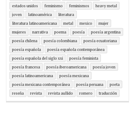
estados unidos
feminismo
feminismos
heavy metal
joven
latinoamérica
literatura
literatura latinoamericana
metal
mexico
mujer
mujeres
narrativa
poema
poesía
poesía argentina
poesía chilena
poesía colombiana
poesía ecuatoriana
poesía española
poesía española contemporánea
poesía española del siglo xxi
poesía feminista
poesía francesa
poesía iberoamericana
poesía joven
poesía latinoamericana
poesía mexicana
poesía mexicana contemporánea
poesía peruana
poeta
reseña
revista
revista aullido
romero
traducción