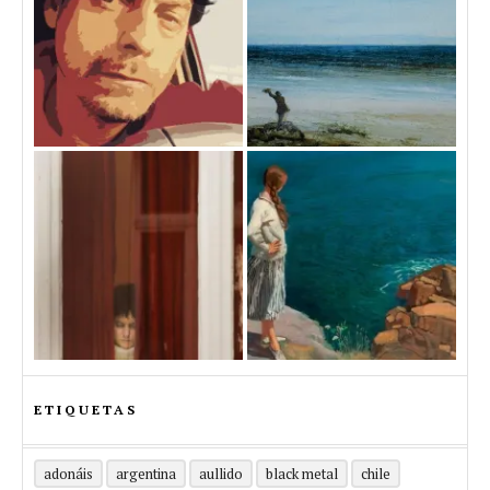
ETIQUETAS
adonáis
argentina
aullido
black metal
chile