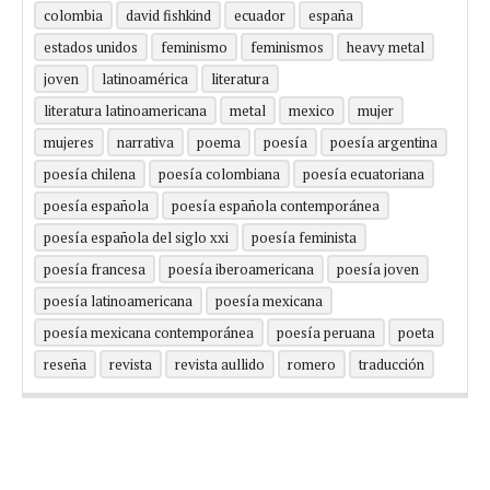
colombia
david fishkind
ecuador
españa
estados unidos
feminismo
feminismos
heavy metal
joven
latinoamérica
literatura
literatura latinoamericana
metal
mexico
mujer
mujeres
narrativa
poema
poesía
poesía argentina
poesía chilena
poesía colombiana
poesía ecuatoriana
poesía española
poesía española contemporánea
poesía española del siglo xxi
poesía feminista
poesía francesa
poesía iberoamericana
poesía joven
poesía latinoamericana
poesía mexicana
poesía mexicana contemporánea
poesía peruana
poeta
reseña
revista
revista aullido
romero
traducción